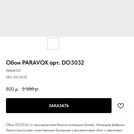
Обои PARAVOX арт. DO3032
PARAVOX
SKU:
DO3032
800
р.
3 500
р.
ЗАКАЗАТЬ
Обои DO3032 от производителя Paravox коллекция Dorado. Немецкая фабрика
Paravox выпускает качественные бумажные и флизелиновые обои с акриловым