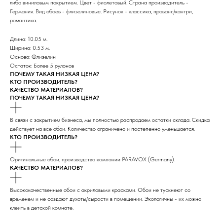
либо виниловым покрытием. Цвет - фиолетовый. Страна производитель -
Германия. Вид обоев - флизелиновые. Рисунок - классика, прованс/кантри,
романтика.
Длина: 10.05 м.
Ширина: 0.53 м.
Основа: Флизелин
Остаток: Более 5 рулонов
ПОЧЕМУ ТАКАЯ НИЗКАЯ ЦЕНА?
КТО ПРОИЗВОДИТЕЛЬ?
КАЧЕСТВО МАТЕРИАЛОВ?
ПОЧЕМУ ТАКАЯ НИЗКАЯ ЦЕНА?
В связи с закрытием бизнеса, мы полностью распродаем остатки склада. Скидка
действует на все обои. Количество ограничено и постепенно уменьшается.
КТО ПРОИЗВОДИТЕЛЬ?
Оригинальные обои, производство компании PARAVOX (Germany).
КАЧЕСТВО МАТЕРИАЛОВ?
Высококачественные обои с акриловыми красками. Обои не тускнеют со
временем и не создают духоты/сырости в помещении. Экологичны - их можно
клеить в детской комнате.