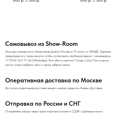
800
р.
3 500
р.
800
р.
3 500
р.
Самовывоз из Show-Room
Шоу-рум находится в г.Зеленоград (район Москвы в 15 минут от МКАД). Заранее
предупредите о своем визите, чтобы согласовать свободное время с менеджером
+7 (916) 363-71-66
(
WhatsApp
). Все обои в наличии! Склад и Шоу-Рум в одном
месте, можно выбрать обои и сразу забрать заказ.
Оперативная доставка по Москве
Доступна оперативная доставка вашего заказа сервисом Яндекс.Доставка.
Отправка по России и СНГ
Отправляем заказы через транспортные компании СДЭК и Деловые линии.