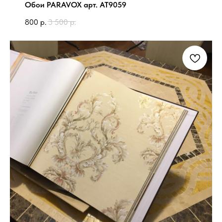
Обои PARAVOX арт. AT9059
800
р.
3 500
р.