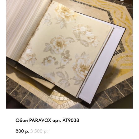
Обои PARAVOX арт. AT9038
800
р.
3 500
р.