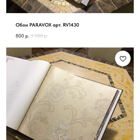
Обои PARAVOX арт. RV1430
800
р.
3 500
р.