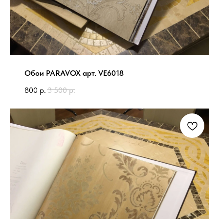
Обои PARAVOX арт. VE6018
800
р.
3 500
р.