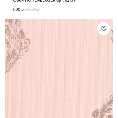
Обои HOHENBERGER арт. 62139
800
р.
3 500
р.