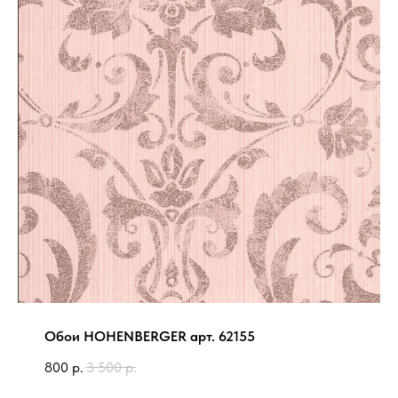
Обои HOHENBERGER арт. 62155
800
р.
3 500
р.