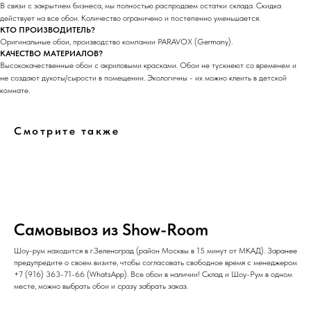
В связи с закрытием бизнеса, мы полностью распродаем остатки склада. Скидка
действует на все обои. Количество ограничено и постепенно уменьшается.
КТО ПРОИЗВОДИТЕЛЬ?
Оригинальные обои, производство компании PARAVOX (Germany).
КАЧЕСТВО МАТЕРИАЛОВ?
Высококачественные обои с акриловыми красками. Обои не тускнеют со временем и
не создают духоты/сырости в помещении. Экологичны - их можно клеить в детской
комнате.
Смотрите также
Самовывоз из Show-Room
Шоу-рум находится в г.Зеленоград (район Москвы в 15 минут от МКАД). Заранее
предупредите о своем визите, чтобы согласовать свободное время с менеджером
+7 (916) 363-71-66
(
WhatsApp
). Все обои в наличии! Склад и Шоу-Рум в одном
месте, можно выбрать обои и сразу забрать заказ.