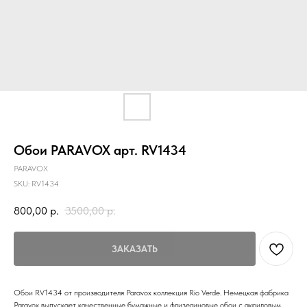
Обои PARAVOX арт. RV1434
PARAVOX
SKU:
RV1434
800,00
р.
3500,00
р.
ЗАКАЗАТЬ
Обои RV1434 от производителя Paravox коллекция Rio Verde. Немецкая фабрика
Paravox выпускает качественные бумажные и флизелиновые обои с акриловым