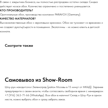
В связи с закрытием бизнеса, мы полностью распродаем остатки склада. Скидка
действует на все обои. Количество ограничено и постепенно уменьшается.
КТО ПРОИЗВОДИТЕЛЬ?
Оригинальные обои, производство компании PARAVOX (Germany).
КАЧЕСТВО МАТЕРИАЛОВ?
Высококачественные обои с акриловыми красками. Обои не тускнеют со временем и
не создают духоты/сырости в помещении. Экологичны - их можно клеить в детской
комнате.
Смотрите также
Самовывоз из Show-Room
Шоу-рум находится в г.Зеленоград (район Москвы в 15 минут от МКАД). Заранее
предупредите о своем визите, чтобы согласовать свободное время с менеджером
+7 (916) 363-71-66
(
WhatsApp
). Все обои в наличии! Склад и Шоу-Рум в одном
месте, можно выбрать обои и сразу забрать заказ.