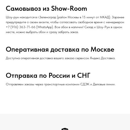
Самовывоз из Show-Room
Шоу-рум находится в г.Зеленоград (район Москвы в 15 минут от МКАД). Заранее
предупредите о своем визите, чтобы согласовать свободное время с менеджером
+7 (916) 363-71-66
(
WhatsApp
). Все обои в наличии! Склад и Шоу-Рум в одном
месте, можно выбрать обои и сразу забрать заказ.
Оперативная доставка по Москве
Доступна оперативная доставка вашего заказа сервисом Яндекс.Доставка.
Отправка по России и СНГ
Отправляем заказы через транспортные компании СДЭК и Деловые линии.