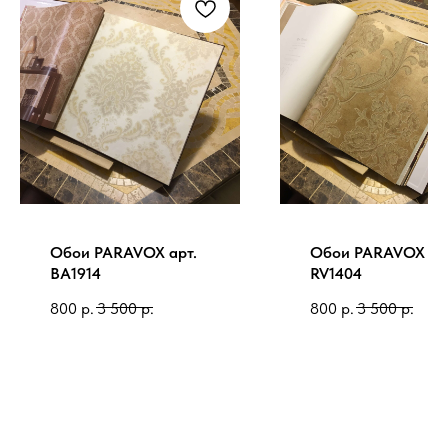
Обои PARAVOX арт.
Обои PARAVOX ар
BA1914
RV1404
800
р.
3 500
р.
800
р.
3 500
р.