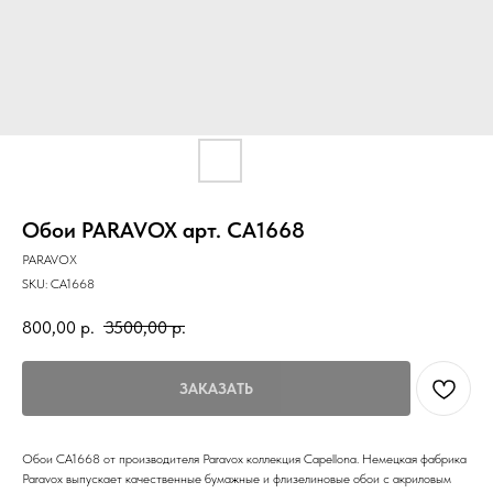
Обои PARAVOX арт. CA1668
PARAVOX
SKU:
CA1668
800,00
р.
3500,00
р.
ЗАКАЗАТЬ
Обои CA1668 от производителя Paravox коллекция Capellona. Немецкая фабрика
Paravox выпускает качественные бумажные и флизелиновые обои с акриловым