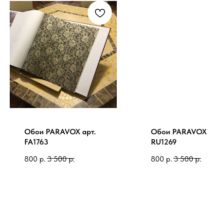
Обои PARAVOX арт.
Обои PARAVOX ар
FA1763
RU1269
800
р.
3 500
р.
800
р.
3 500
р.