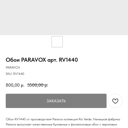
Обои PARAVOX арт. RV1440
PARAVOX
SKU:
RV1440
800,00
р.
3500,00
р.
ЗАКАЗАТЬ
Обои RV1440 от производителя Paravox коллекция Rio Verde. Немецкая фабрика
Paravox выпускает качественные бумажные и флизелиновые обои с акриловым