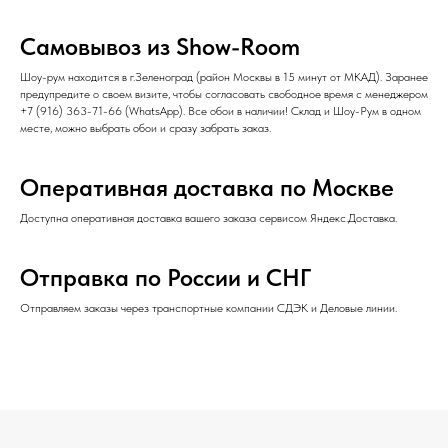
Самовывоз из Show-Room
Шоу-рум находится в г.Зеленоград (район Москвы в 15 минут от МКАД). Заранее
предупредите о своем визите, чтобы согласовать свободное время с менеджером
+7 (916) 363-71-66
(
WhatsApp
). Все обои в наличии! Склад и Шоу-Рум в одном
месте, можно выбрать обои и сразу забрать заказ.
Оперативная доставка по Москве
Доступна оперативная доставка вашего заказа сервисом Яндекс.Доставка.
Отправка по России и СНГ
Отправляем заказы через транспортные компании СДЭК и Деловые линии.