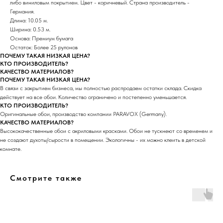
либо виниловым покрытием. Цвет - коричневый. Страна производитель -
Германия.
Длина: 10.05 м.
Ширина: 0.53 м.
Основа: Премиум бумага
Остаток: Более 25 рулонов
ПОЧЕМУ ТАКАЯ НИЗКАЯ ЦЕНА?
КТО ПРОИЗВОДИТЕЛЬ?
КАЧЕСТВО МАТЕРИАЛОВ?
ПОЧЕМУ ТАКАЯ НИЗКАЯ ЦЕНА?
В связи с закрытием бизнеса, мы полностью распродаем остатки склада. Скидка
действует на все обои. Количество ограничено и постепенно уменьшается.
КТО ПРОИЗВОДИТЕЛЬ?
Оригинальные обои, производство компании PARAVOX (Germany).
КАЧЕСТВО МАТЕРИАЛОВ?
Высококачественные обои с акриловыми красками. Обои не тускнеют со временем и
не создают духоты/сырости в помещении. Экологичны - их можно клеить в детской
комнате.
Смотрите также