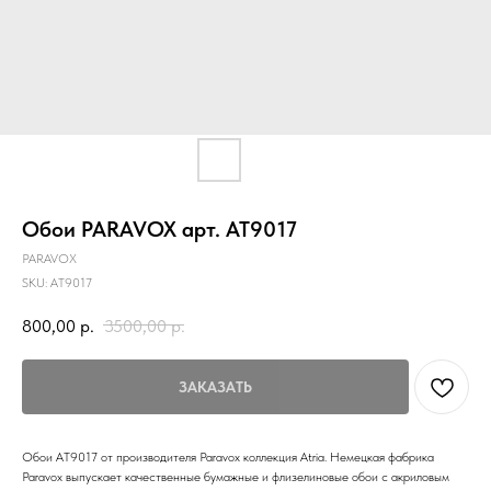
Обои PARAVOX арт. AT9017
PARAVOX
SKU:
AT9017
800,00
р.
3500,00
р.
ЗАКАЗАТЬ
Обои AT9017 от производителя Paravox коллекция Atria. Немецкая фабрика
Paravox выпускает качественные бумажные и флизелиновые обои с акриловым