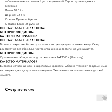
либо виниловым покрытием. Цвет - коричневый. Страна производитель -
Германия.
Длина: 10.05 м.
Ширина: 0.53 м.
Основа: Премиум бумага
Остаток: Более 25 рулонов
ПОЧЕМУ ТАКАЯ НИЗКАЯ ЦЕНА?
КТО ПРОИЗВОДИТЕЛЬ?
КАЧЕСТВО МАТЕРИАЛОВ?
ПОЧЕМУ ТАКАЯ НИЗКАЯ ЦЕНА?
В связи с закрытием бизнеса, мы полностью распродаем остатки склада. Скидка
действует на все обои. Количество ограничено и постепенно уменьшается.
КТО ПРОИЗВОДИТЕЛЬ?
Оригинальные обои, производство компании PARAVOX (Germany).
КАЧЕСТВО МАТЕРИАЛОВ?
Высококачественные обои с акриловыми красками. Обои не тускнеют со временем и
не создают духоты/сырости в помещении. Экологичны - их можно клеить в детской
комнате.
Смотрите также