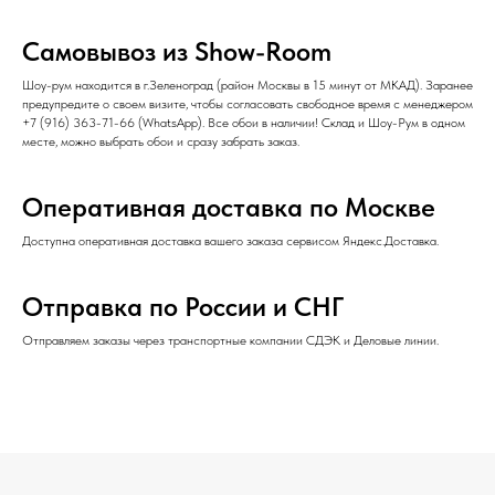
Самовывоз из Show-Room
Шоу-рум находится в г.Зеленоград (район Москвы в 15 минут от МКАД). Заранее
предупредите о своем визите, чтобы согласовать свободное время с менеджером
+7 (916) 363-71-66
(
WhatsApp
). Все обои в наличии! Склад и Шоу-Рум в одном
месте, можно выбрать обои и сразу забрать заказ.
Оперативная доставка по Москве
Доступна оперативная доставка вашего заказа сервисом Яндекс.Доставка.
Отправка по России и СНГ
Отправляем заказы через транспортные компании СДЭК и Деловые линии.