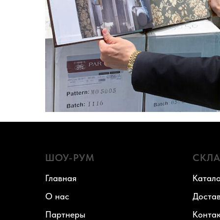
ШОУ-РУМ
СКЛ
Главная
Катало
О нас
Доста
Партнеры
Конта