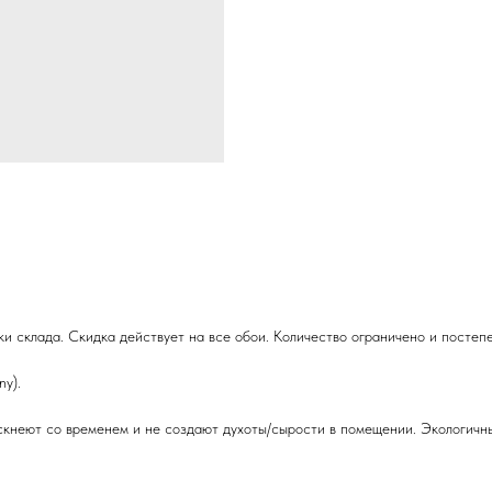
и склада. Скидка действует на все обои. Количество ограничено и постеп
y).
кнеют со временем и не создают духоты/сырости в помещении. Экологичны 