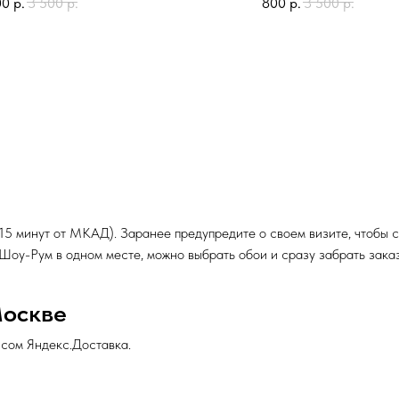
00
р.
3 500
р.
800
р.
3 500
р.
 15 минут от МКАД). Заранее предупредите о своем визите, чтобы
и Шоу-Рум в одном месте, можно выбрать обои и сразу забрать заказ
Москве
исом Яндекс.Доставка.