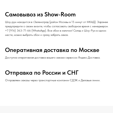
Самовывоз из Show-Room
Шоу-рум находится в г.Зеленоград (район Москвы в 15 минут от МКАД). Заранее
предупредите о своем визите, чтобы согласовать свободное время с менеджером
+7 (916) 363-71-66
(
WhatsApp
). Все обои в наличии! Склад и Шоу-Рум в одном
месте, можно выбрать обои и сразу забрать заказ.
Оперативная доставка по Москве
Доступна оперативная доставка вашего заказа сервисом Яндекс.Доставка.
Отправка по России и СНГ
Отправляем заказы через транспортные компании СДЭК и Деловые линии.