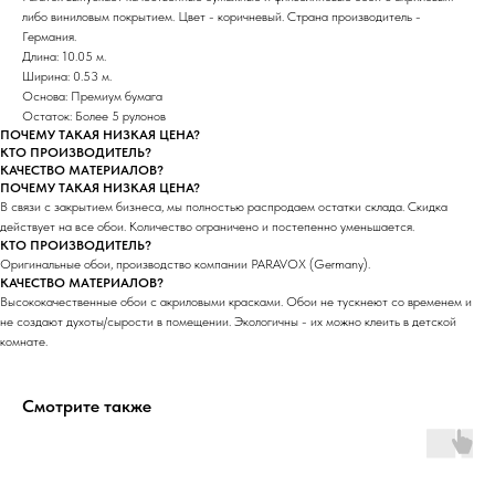
либо виниловым покрытием. Цвет - коричневый. Страна производитель -
Германия.
Длина: 10.05 м.
Ширина: 0.53 м.
Основа: Премиум бумага
Остаток: Более 5 рулонов
ПОЧЕМУ ТАКАЯ НИЗКАЯ ЦЕНА?
КТО ПРОИЗВОДИТЕЛЬ?
КАЧЕСТВО МАТЕРИАЛОВ?
ПОЧЕМУ ТАКАЯ НИЗКАЯ ЦЕНА?
В связи с закрытием бизнеса, мы полностью распродаем остатки склада. Скидка
действует на все обои. Количество ограничено и постепенно уменьшается.
КТО ПРОИЗВОДИТЕЛЬ?
Оригинальные обои, производство компании PARAVOX (Germany).
КАЧЕСТВО МАТЕРИАЛОВ?
Высококачественные обои с акриловыми красками. Обои не тускнеют со временем и
не создают духоты/сырости в помещении. Экологичны - их можно клеить в детской
комнате.
Смотрите также