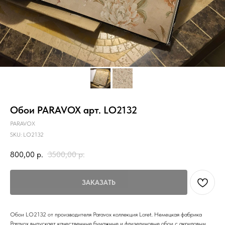
Обои PARAVOX арт. LO2132
PARAVOX
SKU:
LO2132
800,00
р.
3500,00
р.
ЗАКАЗАТЬ
Обои LO2132 от производителя Paravox коллекция Loret. Немецкая фабрика
Paravox выпускает качественные бумажные и флизелиновые обои с акриловым