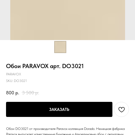
Обои PARAVOX арт. DO3021
PARAVOX
SKU:
DO3021
800
р.
3 500
р.
ЗАКАЗАТЬ
Обои DO3021 от производителя Paravox коллекция Dorado. Немецкая фабрика
Paravox выпускает качественные бумажные и флизелиновые обои с акриловым