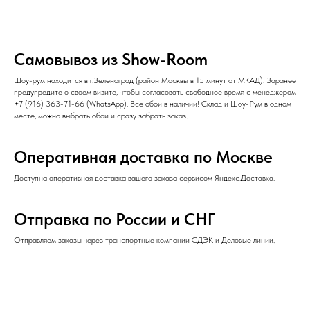
Самовывоз из Show-Room
Шоу-рум находится в г.Зеленоград (район Москвы в 15 минут от МКАД). Заранее
предупредите о своем визите, чтобы согласовать свободное время с менеджером
+7 (916) 363-71-66
(
WhatsApp
). Все обои в наличии! Склад и Шоу-Рум в одном
месте, можно выбрать обои и сразу забрать заказ.
Оперативная доставка по Москве
Доступна оперативная доставка вашего заказа сервисом Яндекс.Доставка.
Отправка по России и СНГ
Отправляем заказы через транспортные компании СДЭК и Деловые линии.