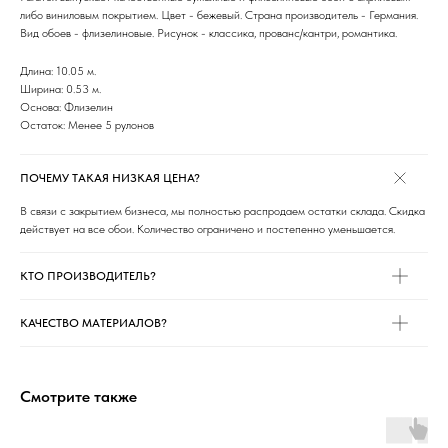
либо виниловым покрытием. Цвет - бежевый. Страна производитель - Германия.
Вид обоев - флизелиновые. Рисунок - классика, прованс/кантри, романтика.
Длина: 10.05 м.
Ширина: 0.53 м.
Основа: Флизелин
Остаток: Менее 5 рулонов
ПОЧЕМУ ТАКАЯ НИЗКАЯ ЦЕНА?
В связи с закрытием бизнеса, мы полностью распродаем остатки склада. Скидка
действует на все обои. Количество ограничено и постепенно уменьшается.
КТО ПРОИЗВОДИТЕЛЬ?
КАЧЕСТВО МАТЕРИАЛОВ?
Смотрите также