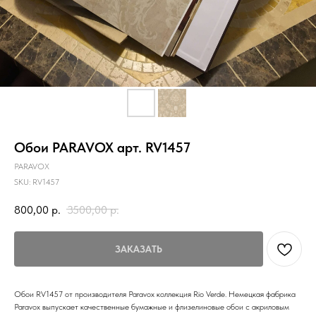
Обои PARAVOX арт. RV1457
PARAVOX
SKU:
RV1457
800,00
р.
3500,00
р.
ЗАКАЗАТЬ
Обои RV1457 от производителя Paravox коллекция Rio Verde. Немецкая фабрика
Paravox выпускает качественные бумажные и флизелиновые обои с акриловым