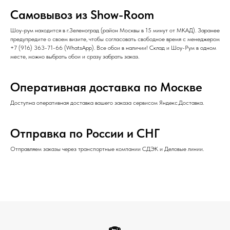
Самовывоз из Show-Room
Шоу-рум находится в г.Зеленоград (район Москвы в 15 минут от МКАД). Заранее
предупредите о своем визите, чтобы согласовать свободное время с менеджером
+7 (916) 363-71-66
(
WhatsApp
). Все обои в наличии! Склад и Шоу-Рум в одном
месте, можно выбрать обои и сразу забрать заказ.
Оперативная доставка по Москве
Доступна оперативная доставка вашего заказа сервисом Яндекс.Доставка.
Отправка по России и СНГ
Отправляем заказы через транспортные компании СДЭК и Деловые линии.