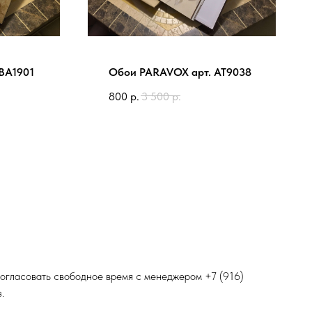
BA1901
Обои PARAVOX арт. AT9038
800
р.
3 500
р.
 согласовать свободное время с менеджером
+7 (916)
.