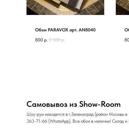
Обои PARAVOX арт. AN8040
О
800
р.
3 500
р.
8
Самовывоз из Show-Room
Шоу-рум находится в г.Зеленоград (район Москвы в
363-71-66
(
WhatsApp
). Все обои в наличии! Склад 