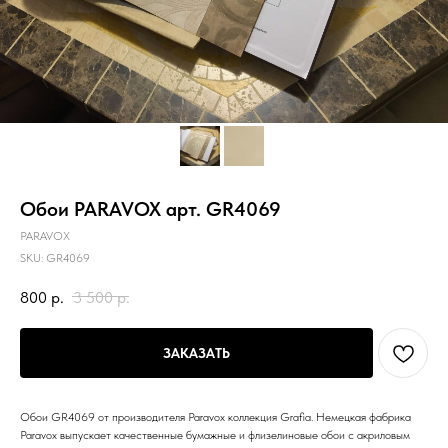
Обои PARAVOX арт. GR4069
PARAVOX
SKU:
GR4069
800
р.
3 500
р.
ЗАКАЗАТЬ
Обои GR4069 от производителя Paravox коллекция Grafia. Немецкая фабрика
Paravox выпускает качественные бумажные и флизелиновые обои с акриловым