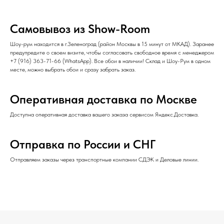
Самовывоз из Show-Room
Шоу-рум находится в г.Зеленоград (район Москвы в 15 минут от МКАД). Заранее
предупредите о своем визите, чтобы согласовать свободное время с менеджером
+7 (916) 363-71-66
(
WhatsApp
). Все обои в наличии! Склад и Шоу-Рум в одном
месте, можно выбрать обои и сразу забрать заказ.
Оперативная доставка по Москве
Доступна оперативная доставка вашего заказа сервисом Яндекс.Доставка.
Отправка по России и СНГ
Отправляем заказы через транспортные компании СДЭК и Деловые линии.