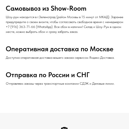
Самовывоз из Show-Room
Шоу-рум находится в г.Зеленоград (район Москвы в 15 минут от МКАД). Заранее
предупредите о своем визите, чтобы согласовать свободное время с менеджером
+7 (916) 363-71-66
(
WhatsApp
). Все обои в наличии! Склад и Шоу-Рум в одном
месте, можно выбрать обои и сразу забрать заказ.
Оперативная доставка по Москве
Доступна оперативная доставка вашего заказа сервисом Яндекс.Доставка.
Отправка по России и СНГ
Отправляем заказы через транспортные компании СДЭК и Деловые линии.