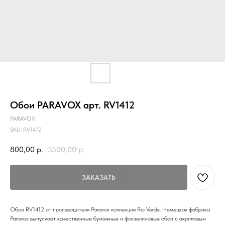
Обои PARAVOX арт. RV1412
PARAVOX
SKU:
RV1412
800,00
р.
3500,00
р.
ЗАКАЗАТЬ
Обои RV1412 от производителя Paravox коллекция Rio Verde. Немецкая фабрика
Paravox выпускает качественные бумажные и флизелиновые обои с акриловым