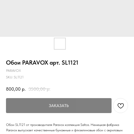
Обои PARAVOX арт. SL1121
PARAVOX
SKU:
SL1121
800,00
р.
3500,00
р.
ЗАКАЗАТЬ
Обои SL1121 от производителя Paravox коллекция Saltos. Немецкая фабрика
Paravox выпускает качественные бумажные и флизелиновые обои с акриловым