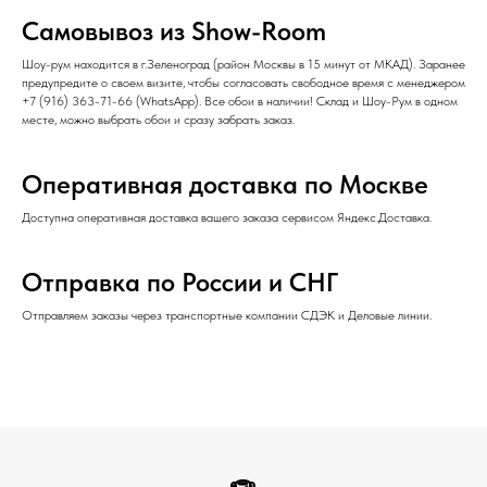
Самовывоз из Show-Room
Шоу-рум находится в г.Зеленоград (район Москвы в 15 минут от МКАД). Заранее
предупредите о своем визите, чтобы согласовать свободное время с менеджером
+7 (916) 363-71-66
(
WhatsApp
). Все обои в наличии! Склад и Шоу-Рум в одном
месте, можно выбрать обои и сразу забрать заказ.
Оперативная доставка по Москве
Доступна оперативная доставка вашего заказа сервисом Яндекс.Доставка.
Отправка по России и СНГ
Отправляем заказы через транспортные компании СДЭК и Деловые линии.