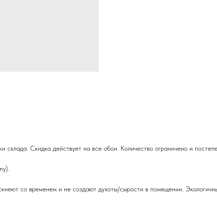
и склада. Скидка действует на все обои. Количество ограничено и постеп
y).
кнеют со временем и не создают духоты/сырости в помещении. Экологичны 