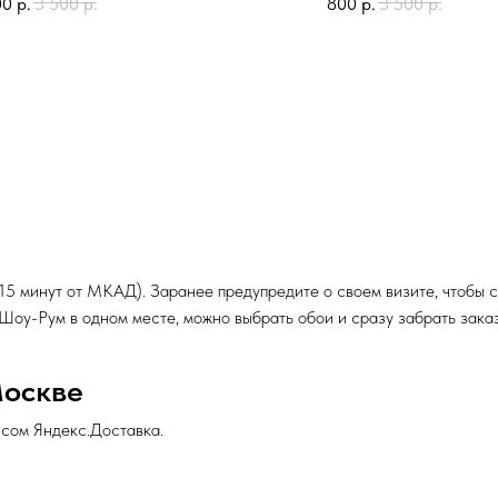
00
р.
3 500
р.
800
р.
3 500
р.
 15 минут от МКАД). Заранее предупредите о своем визите, чтобы
и Шоу-Рум в одном месте, можно выбрать обои и сразу забрать заказ
Москве
исом Яндекс.Доставка.