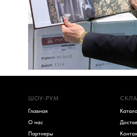
ШОУ-РУМ
СКЛ
Главная
Катало
О нас
Доста
Партнеры
Конта