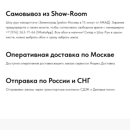
Самовывоз из Show-Room
Шоу-рум находится в г.Зеленоград (район Москвы в 15 минут от МКАД). Заранее
предупредите о своем визите, чтобы согласовать свободное время с менеджером
+7 (916) 363-71-66
(
WhatsApp
). Все обои в наличии! Склад и Шоу-Рум в одном
месте, можно выбрать обои и сразу забрать заказ.
Оперативная доставка по Москве
Доступна оперативная доставка вашего заказа сервисом Яндекс.Доставка.
Отправка по России и СНГ
Отправляем заказы через транспортные компании СДЭК и Деловые линии.