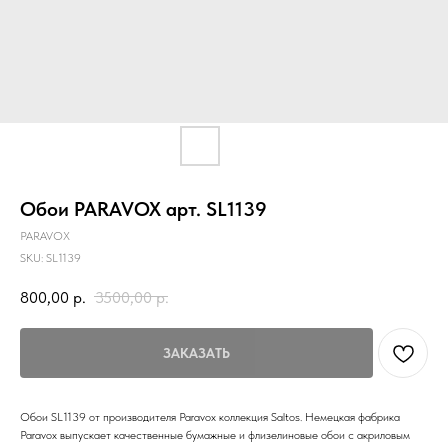
Обои PARAVOX арт. SL1139
PARAVOX
SKU:
SL1139
800,00
р.
3500,00
р.
ЗАКАЗАТЬ
Обои SL1139 от производителя Paravox коллекция Saltos. Немецкая фабрика
Paravox выпускает качественные бумажные и флизелиновые обои с акриловым