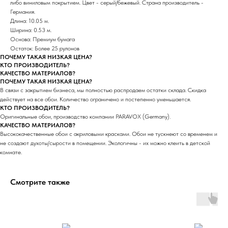
либо виниловым покрытием. Цвет - серый/бежевый. Страна производитель -
Германия.
Длина: 10.05 м.
Ширина: 0.53 м.
Основа: Премиум бумага
Остаток: Более 25 рулонов
ПОЧЕМУ ТАКАЯ НИЗКАЯ ЦЕНА?
КТО ПРОИЗВОДИТЕЛЬ?
КАЧЕСТВО МАТЕРИАЛОВ?
ПОЧЕМУ ТАКАЯ НИЗКАЯ ЦЕНА?
В связи с закрытием бизнеса, мы полностью распродаем остатки склада. Скидка
действует на все обои. Количество ограничено и постепенно уменьшается.
КТО ПРОИЗВОДИТЕЛЬ?
Оригинальные обои, производство компании PARAVOX (Germany).
КАЧЕСТВО МАТЕРИАЛОВ?
Высококачественные обои с акриловыми красками. Обои не тускнеют со временем и
не создают духоты/сырости в помещении. Экологичны - их можно клеить в детской
комнате.
Смотрите также