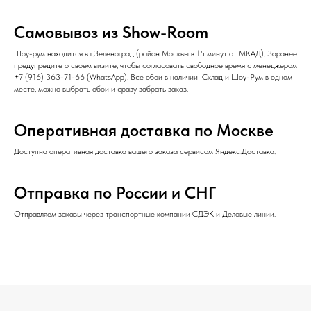
Самовывоз из Show-Room
Шоу-рум находится в г.Зеленоград (район Москвы в 15 минут от МКАД). Заранее
предупредите о своем визите, чтобы согласовать свободное время с менеджером
+7 (916) 363-71-66
(
WhatsApp
). Все обои в наличии! Склад и Шоу-Рум в одном
месте, можно выбрать обои и сразу забрать заказ.
Оперативная доставка по Москве
Доступна оперативная доставка вашего заказа сервисом Яндекс.Доставка.
Отправка по России и СНГ
Отправляем заказы через транспортные компании СДЭК и Деловые линии.