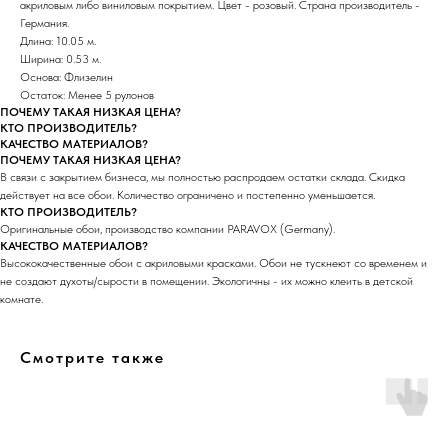
акриловым либо виниловым покрытием. Цвет - розовый. Страна производитель -
Германия.
Длина: 10.05 м.
Ширина: 0.53 м.
Основа: Флизелин
Остаток: Менее 5 рулонов
ПОЧЕМУ ТАКАЯ НИЗКАЯ ЦЕНА?
КТО ПРОИЗВОДИТЕЛЬ?
КАЧЕСТВО МАТЕРИАЛОВ?
ПОЧЕМУ ТАКАЯ НИЗКАЯ ЦЕНА?
В связи с закрытием бизнеса, мы полностью распродаем остатки склада. Скидка
действует на все обои. Количество ограничено и постепенно уменьшается.
КТО ПРОИЗВОДИТЕЛЬ?
Оригинальные обои, производство компании PARAVOX (Germany).
КАЧЕСТВО МАТЕРИАЛОВ?
Высококачественные обои с акриловыми красками. Обои не тускнеют со временем и
не создают духоты/сырости в помещении. Экологичны - их можно клеить в детской
комнате.
Смотрите также