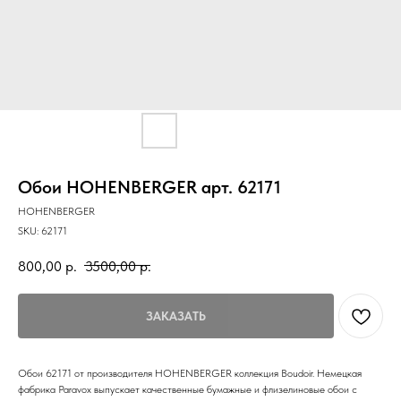
Обои HOHENBERGER арт. 62171
HOHENBERGER
SKU:
62171
800,00
р.
3500,00
р.
ЗАКАЗАТЬ
Обои 62171 от производителя HOHENBERGER коллекция Boudoir. Немецкая
фабрика Paravox выпускает качественные бумажные и флизелиновые обои с