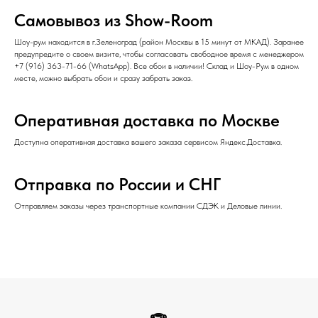
Самовывоз из Show-Room
Шоу-рум находится в г.Зеленоград (район Москвы в 15 минут от МКАД). Заранее
предупредите о своем визите, чтобы согласовать свободное время с менеджером
+7 (916) 363-71-66
(
WhatsApp
). Все обои в наличии! Склад и Шоу-Рум в одном
месте, можно выбрать обои и сразу забрать заказ.
Оперативная доставка по Москве
Доступна оперативная доставка вашего заказа сервисом Яндекс.Доставка.
Отправка по России и СНГ
Отправляем заказы через транспортные компании СДЭК и Деловые линии.