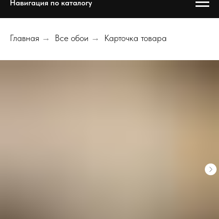
Навигация по каталогу
Главная
→
Все обои
→
Карточка товара