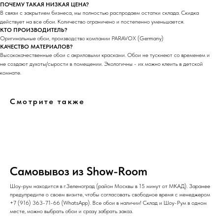
ПОЧЕМУ ТАКАЯ НИЗКАЯ ЦЕНА?
В связи с закрытием бизнеса, мы полностью распродаем остатки склада. Скидка
действует на все обои. Количество ограничено и постепенно уменьшается.
КТО ПРОИЗВОДИТЕЛЬ?
Оригинальные обои, производство компании PARAVOX (Germany)
КАЧЕСТВО МАТЕРИАЛОВ?
Высококачественные обои с акриловыми красками. Обои не тускнеют со временем и
не создают духоты/сырости в помещении. Экологичны - их можно клеить в детской
комнате.
Смотрите также
Самовывоз из Show-Room
Шоу-рум находится в г.Зеленоград (район Москвы в 15 минут от МКАД). Заранее
предупредите о своем визите, чтобы согласовать свободное время с менеджером
+7 (916) 363-71-66
(
WhatsApp
). Все обои в наличии! Склад и Шоу-Рум в одном
месте, можно выбрать обои и сразу забрать заказ.