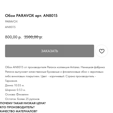
Обои PARAVOX арт. AN8015
PARAVOX
AN8015
800,00
р.
3500,00
р.
ЗАКАЗАТЬ
Обои AN8015 от производителя Paravox коллекция Antares. Немецкая фабрика
Paravox выпускает качественные бумажные и флизелиновые обои с акриловым
либо виниловым покрытием. Цвет - коричневый. Страна производитель -
Германия.
Длина: 10.05 м.
Ширина: 0.53 м.
Основа: Флизелин
Остаток: Более 25 рулонов
ПОЧЕМУ ТАКАЯ НИЗКАЯ ЦЕНА?
КТО ПРОИЗВОДИТЕЛЬ?
КАЧЕСТВО МАТЕРИАЛОВ?