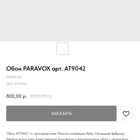
Обои PARAVOX арт. AT9042
PARAVOX
SKU:
AT9042
800,00
р.
3500,00
р.
ЗАКАЗАТЬ
Обои AT9042 от производителя Paravox коллекция Atria. Немецкая фабрика
Paravox выпускает качественные бумажные и флизелиновые обои с акриловым