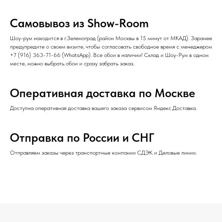
Самовывоз из Show-Room
Шоу-рум находится в г.Зеленоград (район Москвы в 15 минут от МКАД). Заранее
предупредите о своем визите, чтобы согласовать свободное время с менеджером
+7 (916) 363-71-66
(
WhatsApp
). Все обои в наличии! Склад и Шоу-Рум в одном
месте, можно выбрать обои и сразу забрать заказ.
Оперативная доставка по Москве
Доступна оперативная доставка вашего заказа сервисом Яндекс.Доставка.
Отправка по России и СНГ
Отправляем заказы через транспортные компании СДЭК и Деловые линии.