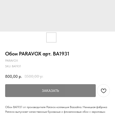
Обои PARAVOX арт. BA1931
PARAVOX
SKU:
BA1931
800,00
р.
3500,00
р.
ЗАКАЗАТЬ
Обои BA1931 от производителя Paravox коллекция Bassalina. Немецкая фабрика
Paravox выпускает качественные бумажные и флизелиновые обои с акриловым