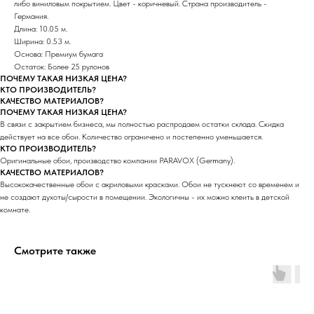
либо виниловым покрытием. Цвет - коричневый. Страна производитель -
Германия.
Длина: 10.05 м.
Ширина: 0.53 м.
Основа: Премиум бумага
Остаток: Более 25 рулонов
ПОЧЕМУ ТАКАЯ НИЗКАЯ ЦЕНА?
КТО ПРОИЗВОДИТЕЛЬ?
КАЧЕСТВО МАТЕРИАЛОВ?
ПОЧЕМУ ТАКАЯ НИЗКАЯ ЦЕНА?
В связи с закрытием бизнеса, мы полностью распродаем остатки склада. Скидка
действует на все обои. Количество ограничено и постепенно уменьшается.
КТО ПРОИЗВОДИТЕЛЬ?
Оригинальные обои, производство компании PARAVOX (Germany).
КАЧЕСТВО МАТЕРИАЛОВ?
Высококачественные обои с акриловыми красками. Обои не тускнеют со временем и
не создают духоты/сырости в помещении. Экологичны - их можно клеить в детской
комнате.
Смотрите также