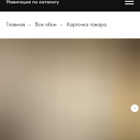
Навигация по каталогу
Главная
→
Все обои
→
Карточка товара