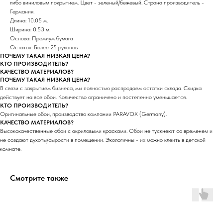
либо виниловым покрытием. Цвет - зеленый/бежевый. Страна производитель -
Германия.
Длина: 10.05 м.
Ширина: 0.53 м.
Основа: Премиум бумага
Остаток: Более 25 рулонов
ПОЧЕМУ ТАКАЯ НИЗКАЯ ЦЕНА?
КТО ПРОИЗВОДИТЕЛЬ?
КАЧЕСТВО МАТЕРИАЛОВ?
ПОЧЕМУ ТАКАЯ НИЗКАЯ ЦЕНА?
В связи с закрытием бизнеса, мы полностью распродаем остатки склада. Скидка
действует на все обои. Количество ограничено и постепенно уменьшается.
КТО ПРОИЗВОДИТЕЛЬ?
Оригинальные обои, производство компании PARAVOX (Germany).
КАЧЕСТВО МАТЕРИАЛОВ?
Высококачественные обои с акриловыми красками. Обои не тускнеют со временем и
не создают духоты/сырости в помещении. Экологичны - их можно клеить в детской
комнате.
Смотрите также