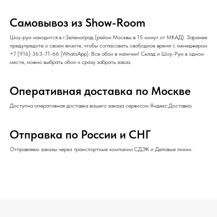
Самовывоз из Show-Room
Шоу-рум находится в г.Зеленоград (район Москвы в 15 минут от МКАД). Заранее
предупредите о своем визите, чтобы согласовать свободное время с менеджером
+7 (916) 363-71-66
(
WhatsApp
). Все обои в наличии! Склад и Шоу-Рум в одном
месте, можно выбрать обои и сразу забрать заказ.
Оперативная доставка по Москве
Доступна оперативная доставка вашего заказа сервисом Яндекс.Доставка.
Отправка по России и СНГ
Отправляем заказы через транспортные компании СДЭК и Деловые линии.