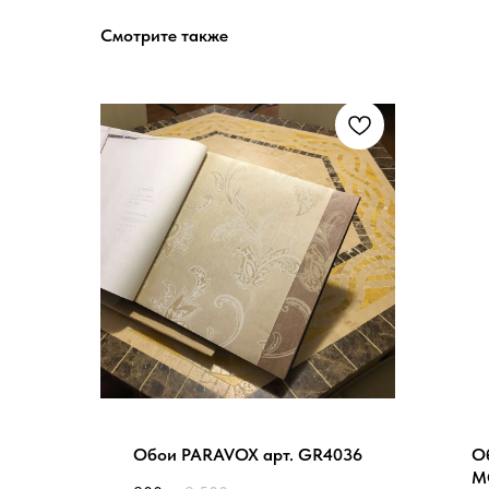
Смотрите также
Обои PARAVOX арт. GR4036
О
M