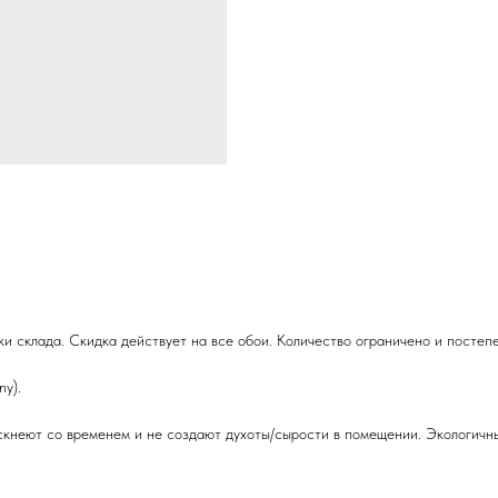
и склада. Скидка действует на все обои. Количество ограничено и постеп
y).
кнеют со временем и не создают духоты/сырости в помещении. Экологичны 