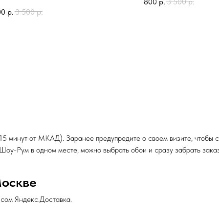
800
р.
3 500
р.
00
р.
3 500
р.
 15 минут от МКАД). Заранее предупредите о своем визите, чтобы
и Шоу-Рум в одном месте, можно выбрать обои и сразу забрать заказ
Москве
исом Яндекс.Доставка.