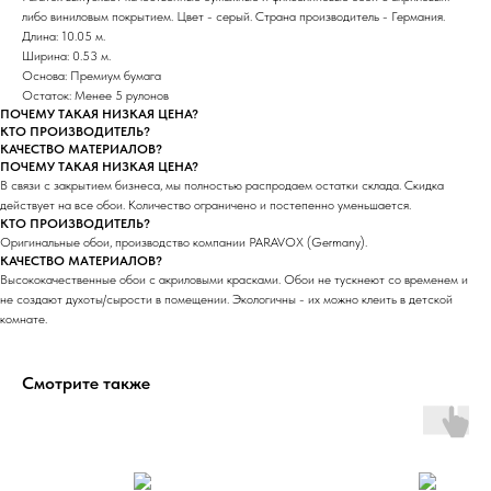
либо виниловым покрытием. Цвет - серый. Страна производитель - Германия.
Длина: 10.05 м.
Ширина: 0.53 м.
Основа: Премиум бумага
Остаток: Менее 5 рулонов
ПОЧЕМУ ТАКАЯ НИЗКАЯ ЦЕНА?
КТО ПРОИЗВОДИТЕЛЬ?
КАЧЕСТВО МАТЕРИАЛОВ?
ПОЧЕМУ ТАКАЯ НИЗКАЯ ЦЕНА?
В связи с закрытием бизнеса, мы полностью распродаем остатки склада. Скидка
действует на все обои. Количество ограничено и постепенно уменьшается.
КТО ПРОИЗВОДИТЕЛЬ?
Оригинальные обои, производство компании PARAVOX (Germany).
КАЧЕСТВО МАТЕРИАЛОВ?
Высококачественные обои с акриловыми красками. Обои не тускнеют со временем и
не создают духоты/сырости в помещении. Экологичны - их можно клеить в детской
комнате.
Смотрите также