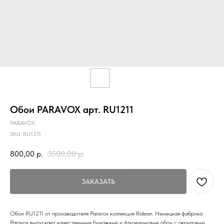
Обои PARAVOX арт. RU1211
PARAVOX
SKU:
RU1211
800,00
р.
3500,00
р.
ЗАКАЗАТЬ
Обои RU1211 от производителя Paravox коллекция Ridean. Немецкая фабрика
Paravox выпускает качественные бумажные и флизелиновые обои с акриловым