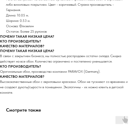
либо виниловым покрытием. Цвет - коричневый. Страна производитель -
Германия.
Длина: 10.05 м.
Ширина: 0.53 м.
Основа: Флизелин
Остаток: Более 25 рулонов
ПОЧЕМУ ТАКАЯ НИЗКАЯ ЦЕНА?
КТО ПРОИЗВОДИТЕЛЬ?
КАЧЕСТВО МАТЕРИАЛОВ?
ПОЧЕМУ ТАКАЯ НИЗКАЯ ЦЕНА?
В связи с закрытием бизнеса, мы полностью распродаем остатки склада. Скидка
действует на все обои. Количество ограничено и постепенно уменьшается.
КТО ПРОИЗВОДИТЕЛЬ?
Оригинальные обои, производство компании PARAVOX (Germany).
КАЧЕСТВО МАТЕРИАЛОВ?
Высококачественные обои с акриловыми красками. Обои не тускнеют со временем и
не создают духоты/сырости в помещении. Экологичны - их можно клеить в детской
комнате.
Смотрите также