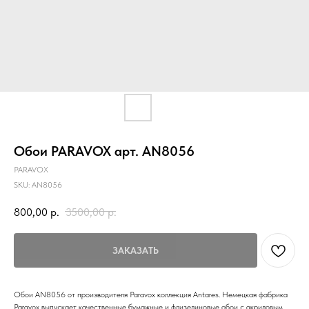
Обои PARAVOX арт. AN8056
PARAVOX
SKU:
AN8056
800,00
р.
3500,00
р.
ЗАКАЗАТЬ
Обои AN8056 от производителя Paravox коллекция Antares. Немецкая фабрика
Paravox выпускает качественные бумажные и флизелиновые обои с акриловым