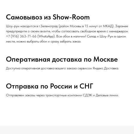
Самовывоз из Show-Room
Шоу-рум находится в г.Зеленоград (район Москвы в 15 минут от МКАД). Заранее
предупредите о своем визите, чтобы согласовать свободное время с менеджером
+7 (916) 363-71-66
(
WhatsApp
). Все обои в наличии! Склад и Шоу-Рум в одном
месте, можно выбрать обои и сразу забрать заказ.
Оперативная доставка по Москве
Доступна оперативная доставка вашего заказа сервисом Яндекс.Доставка.
Отправка по России и СНГ
Отправляем заказы через транспортные компании СДЭК и Деловые линии.