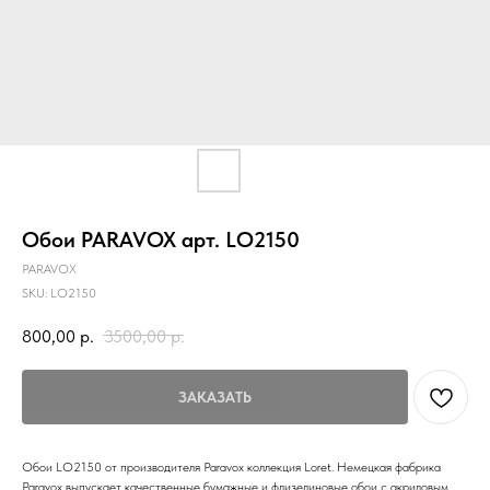
Обои PARAVOX арт. LO2150
PARAVOX
SKU:
LO2150
800,00
р.
3500,00
р.
ЗАКАЗАТЬ
Обои LO2150 от производителя Paravox коллекция Loret. Немецкая фабрика
Paravox выпускает качественные бумажные и флизелиновые обои с акриловым