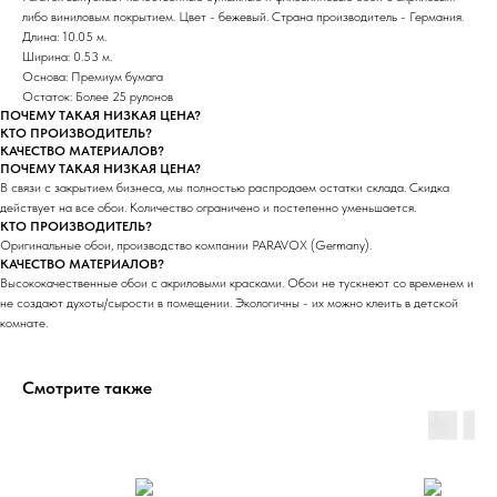
либо виниловым покрытием. Цвет - бежевый. Страна производитель - Германия.
Длина: 10.05 м.
Ширина: 0.53 м.
Основа: Премиум бумага
Остаток: Более 25 рулонов
ПОЧЕМУ ТАКАЯ НИЗКАЯ ЦЕНА?
КТО ПРОИЗВОДИТЕЛЬ?
КАЧЕСТВО МАТЕРИАЛОВ?
ПОЧЕМУ ТАКАЯ НИЗКАЯ ЦЕНА?
В связи с закрытием бизнеса, мы полностью распродаем остатки склада. Скидка
действует на все обои. Количество ограничено и постепенно уменьшается.
КТО ПРОИЗВОДИТЕЛЬ?
Оригинальные обои, производство компании PARAVOX (Germany).
КАЧЕСТВО МАТЕРИАЛОВ?
Высококачественные обои с акриловыми красками. Обои не тускнеют со временем и
не создают духоты/сырости в помещении. Экологичны - их можно клеить в детской
комнате.
Смотрите также