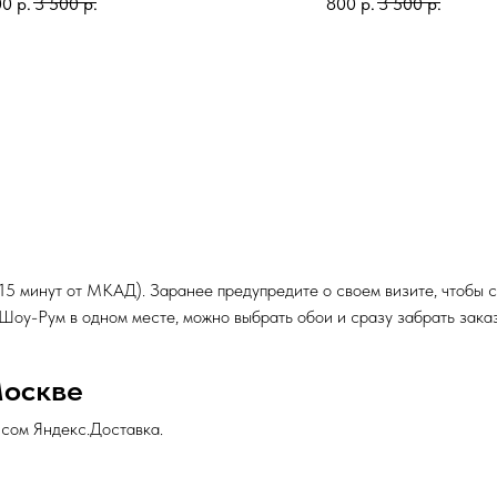
00
р.
3 500
р.
800
р.
3 500
р.
 15 минут от МКАД). Заранее предупредите о своем визите, чтобы
и Шоу-Рум в одном месте, можно выбрать обои и сразу забрать заказ
Москве
исом Яндекс.Доставка.