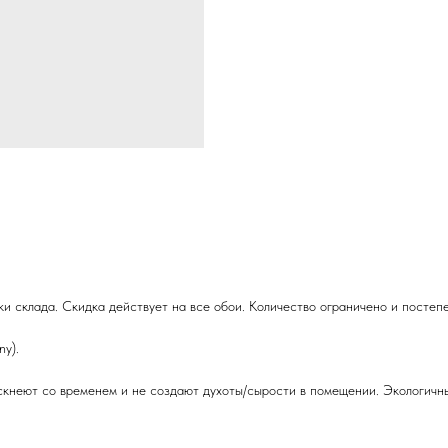
и склада. Скидка действует на все обои. Количество ограничено и постеп
y).
кнеют со временем и не создают духоты/сырости в помещении. Экологичны 