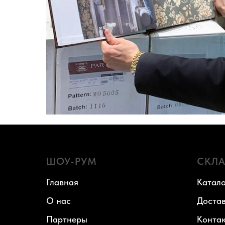
ШОУ-РУМ
СКЛ
Главная
Катало
О нас
Доста
Партнеры
Конта