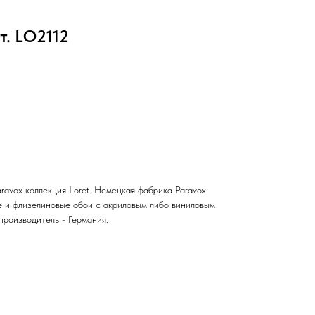
. LO2112
avox коллекция Loret. Немецкая фабрика Paravox
 и флизелиновые обои с акриловым либо виниловым
производитель - Германия.