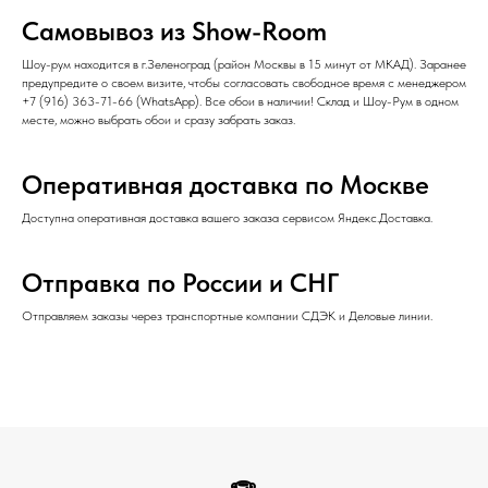
Самовывоз из Show-Room
Шоу-рум находится в г.Зеленоград (район Москвы в 15 минут от МКАД). Заранее
предупредите о своем визите, чтобы согласовать свободное время с менеджером
+7 (916) 363-71-66
(
WhatsApp
). Все обои в наличии! Склад и Шоу-Рум в одном
месте, можно выбрать обои и сразу забрать заказ.
Оперативная доставка по Москве
Доступна оперативная доставка вашего заказа сервисом Яндекс.Доставка.
Отправка по России и СНГ
Отправляем заказы через транспортные компании СДЭК и Деловые линии.