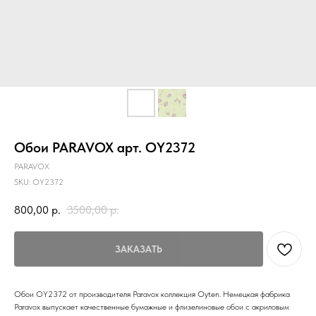
Обои PARAVOX арт. OY2372
PARAVOX
SKU:
OY2372
800,00
р.
3500,00
р.
ЗАКАЗАТЬ
Обои OY2372 от производителя Paravox коллекция Oyten. Немецкая фабрика
Paravox выпускает качественные бумажные и флизелиновые обои с акриловым